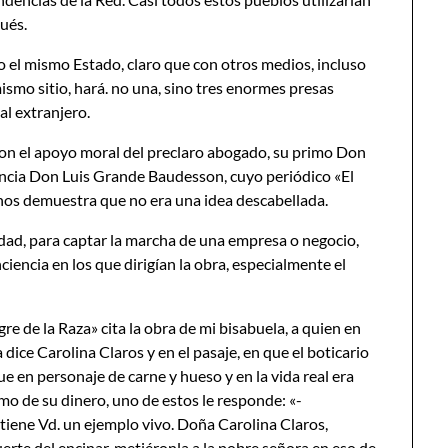
ués.
 el mismo Estado, claro que con otros medios, incluso
ismo sitio, hará. no una, sino tres enormes presas
al extranjero.
on el apoyo moral del preclaro abogado, su primo Don
incia Don Luis Grande Baudesson, cuyo periódico «El
 nos demuestra que no era una idea descabellada.
lidad, para captar la marcha de una empresa o negocio,
ciencia en los que dirigían la obra, especialmente el
e de la Raza» cita la obra de mi bisabuela, a quien en
 dice Carolina Claros y en el pasaje, en que el boticario
e en personaje de carne y hueso y en la vida real era
smo de su dinero, uno de estos le responde: «-
iene Vd. un ejemplo vivo. Doña Carolina Claros,
uerte del encinar, metiéronla a la pobre señora en eso de