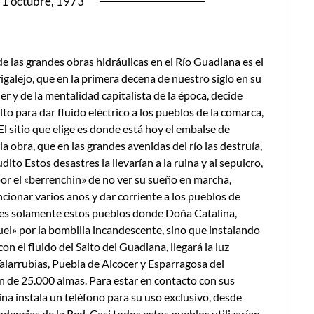
1 octubre, 1973
 las grandes obras hidráulicas en el Río Guadiana es el
galejo, que en la primera decena de nuestro siglo en su
r y de la mentalidad capitalista de la época, decide
lto para dar fluido eléctrico a los pueblos de la comarca,
 sitio que elige es donde está hoy el embalse de
la obra, que en las grandes avenidas del río las destruía,
ito Estos desastres la llevarían a la ruina y al sepulcro,
 por el «berrenchin» de no ver su sueño en marcha,
ncionar varios anos y dar corriente a los pueblos de
no es solamente estos pueblos donde Doña Catalina,
quel» por la bombilla incandescente, sino que instalando
 el fluido del Salto del Guadiana, llegará la luz
alarrubias, Puebla de Alcocer y Esparragosa del
n de 25.000 almas. Para estar en contacto con sus
na instala un teléfono para su uso exclusivo, desde
ndencias de la Red. Casi todos estos pueblos utilizarían