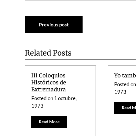
Navegación
Previous post
de
entradas
Related Posts
III Coloquios
Yo tambi
Históricos de
Posted o
Extremadura
1973
Posted on
1 octubre,
1973
Read M
Read More