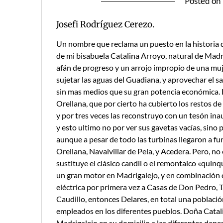
Posted on
Josefi Rodríguez Cerezo.
Un nombre que reclama un puesto en la historia de
de mi bisabuela Catalina Arroyo, natural de Madri
afán de progreso y un arrojo impropio de una muje
sujetar las aguas del Guadiana, y aprovechar el sa
sin mas medios que su gran potencia económica. El
Orellana, que por cierto ha cubierto los restos de 
y por tres veces las reconstruyo con un tesón inaud
y esto ultimo no por ver sus gavetas vacías, sino
aunque a pesar de todo las turbinas llegaron a fu
Orellana, Navalvillar de Pela, y Acedera. Pero, 
sustituye el clásico candil o el remontaico «quin
un gran motor en Madrigalejo, y en combinación con
eléctrica por primera vez a Casas de Don Pedro, T
Caudillo, entonces Delares, en total una població
empleados en los diferentes pueblos. Doña Catali
Madrigalejo en su domicilio a las diferentes depe