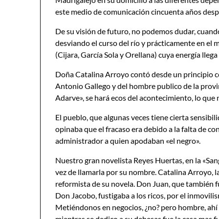
este medio de comunicación cincuenta años desp
De su visión de futuro, no podemos dudar, cuando
desviando el curso del río y prácticamente en el m
(Cijara, García Sola y Orellana) cuya energía llega 
Doña Catalina Arroyo contó desde un principio c
Antonio Gallego y del hombre publico de la prov
Adarve», se hará ecos del acontecimiento, lo que
El pueblo, que algunas veces tiene cierta sensibi
opinaba que el fracaso era debido a la falta de con
administrador a quien apodaban «el negro».
Nuestro gran novelista Reyes Huertas, en la «Sangr
vez de llamarla por su nombre. Catalina Arroyo, la
reformista de su novela. Don Juan, que también fu
Don Jacobo, fustigaba a los ricos, por el inmovili
Metiéndonos en negocios, ¿no? pero hombre, ahí t
mientras se dedico a su dehesas fue la casa mas f