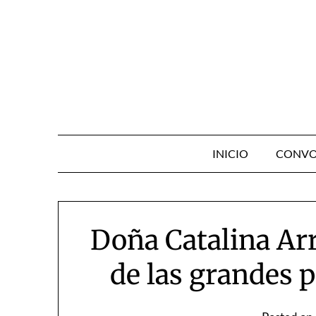
Skip
to
content
INICIO
CONVO
Doña Catalina Ar
de las grandes 