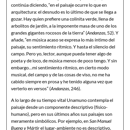
continúa diciendo, “en el paisaje ocurre lo que en
arquitectura: el desnudo es lo último de que se llega a
gozar. Hay quien prefiere una colinita verde, llena de
arbolitos de jardín, a la imponente masa de uno de los
grandes gigantes rocosos de la tierra” (
Andanzas
, 52). Y
añade, “en música acaso se expresa lo más íntimo del
paisaje, su sentimiento rítmico. Y hasta el silencio del
campo. Pero yo, lector, aunque pueda tener algo de
poeta y de loco, de música menos de poco tengo. Y sin
embargo…mi sentimiento rítmico, en cierto modo
musical, del campo y de las cosas de viso, no me ha
cabido siempre en prosa y he tenido alguna vez que
verterlo en versos” (
Andanzas
, 246).
A lo largo de su tiempo vital Unamuno contempla el
paisaje desde un componente descriptivo (físico-
humano), pero en sus últimos años sus paisajes son
meramente simbólicos. Por ejemplo, en
San Manuel
Bueno y Mártir
el lugar-ambiente no es descriptivo,