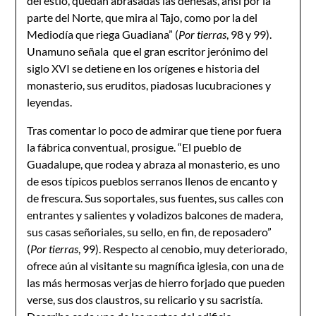
del estío, quedan abrasadas las dehesas, ansí por la
parte del Norte, que mira al Tajo, como por la del
Mediodía que riega Guadiana” (
Por tierras
, 98 y 99).
Unamuno señala que el gran escritor jerónimo del
siglo XVI se detiene en los orígenes e historia del
monasterio, sus eruditos, piadosas lucubraciones y
leyendas.
Tras comentar lo poco de admirar que tiene por fuera
la fábrica conventual, prosigue. “El pueblo de
Guadalupe, que rodea y abraza al monasterio, es uno
de esos típicos pueblos serranos llenos de encanto y
de frescura. Sus soportales, sus fuentes, sus calles con
entrantes y salientes y voladizos balcones de madera,
sus casas señoriales, su sello, en fin, de reposadero”
(
Por tierras
, 99). Respecto al cenobio, muy deteriorado,
ofrece aún al visitante su magnífica iglesia, con una de
las más hermosas verjas de hierro forjado que pueden
verse, sus dos claustros, su relicario y su sacristía.