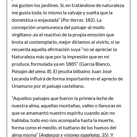
me gusten los jardines. Sí, en tratándose de naturaleza
me gusta toda, lo mismo la salvaje y suelta que la
doméstica o enjaulada” (
Por tierras
. 182). La
concepción unamunesca del paisaje-al modo
virgiliano-,es el reactivo de la propia emoción que
brota al contemplarlo, mejor diríamos al vivirlo, si se
recuerda aquella afirmación suya “no sé apreciar la
Naturaleza más que por la impresión que en mí
produce, formulada ya en 1885” (García Blanco,
Paisajes del alma
, 8). El jesuita bilbaíno Juan José
Lecanda influirá de forma importante en el aprecio de
Unamuno por el paisaje castellano.
“Aquellos paisajes que fueron la primera leche de
nuestra alma, aquellas montañas, valles o llanuras en
que se amamantó nuestro espíritu cuando aún no
hablaba, todo eso nos acompaña hasta la muerte,
forma como el meollo, el tuétano de los huesos del
alma misma” (
Andanzas y visiones españolas
, 35). Y