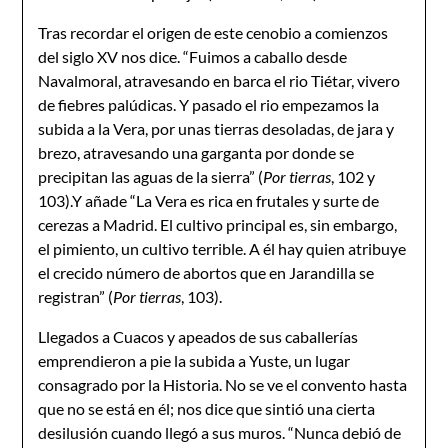
Tras recordar el origen de este cenobio a comienzos
del siglo XV nos dice. “Fuimos a caballo desde
Navalmoral, atravesando en barca el rio Tiétar, vivero
de fiebres palúdicas. Y pasado el rio empezamos la
subida a la Vera, por unas tierras desoladas, de jara y
brezo, atravesando una garganta por donde se
precipitan las aguas de la sierra” (
Por tierras
, 102 y
103).Y añade “La Vera es rica en frutales y surte de
cerezas a Madrid. El cultivo principal es, sin embargo,
el pimiento, un cultivo terrible. A él hay quien atribuye
el crecido número de abortos que en Jarandilla se
registran” (
Por tierras
, 103).
Llegados a Cuacos y apeados de sus caballerías
emprendieron a pie la subida a Yuste, un lugar
consagrado por la Historia. No se ve el convento hasta
que no se está en él; nos dice que sintió una cierta
desilusión cuando llegó a sus muros. “Nunca debió de