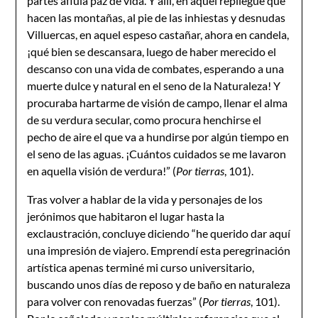
partes afluía paz de vida. Y allí, en aquel repliegue que
hacen las montañas, al pie de las inhiestas y desnudas
Villuercas, en aquel espeso castañar, ahora en candela,
¡qué bien se descansara, luego de haber merecido el
descanso con una vida de combates, esperando a una
muerte dulce y natural en el seno de la Naturaleza! Y
procuraba hartarme de visión de campo, llenar el alma
de su verdura secular, como procura henchirse el
pecho de aire el que va a hundirse por algún tiempo en
el seno de las aguas. ¡Cuántos cuidados se me lavaron
en aquella visión de verdura!” (
Por tierras
, 101).
Tras volver a hablar de la vida y personajes de los
jerónimos que habitaron el lugar hasta la
exclaustración, concluye diciendo “he querido dar aquí
una impresión de viajero. Emprendí esta peregrinación
artística apenas terminé mi curso universitario,
buscando unos días de reposo y de baño en naturaleza
para volver con renovadas fuerzas” (
Por tierras
, 101).