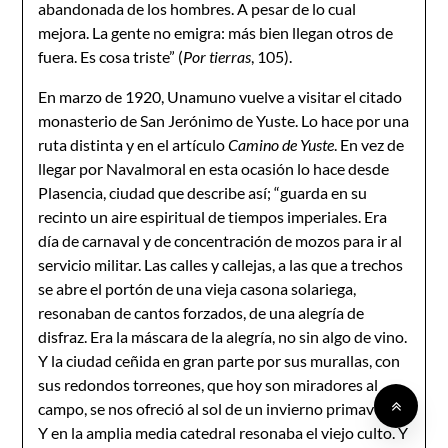
abandonada de los hombres. A pesar de lo cual
mejora. La gente no emigra: más bien llegan otros de
fuera. Es cosa triste” (
Por tierras
, 105).
En marzo de 1920, Unamuno vuelve a visitar el citado
monasterio de San Jerónimo de Yuste. Lo hace por una
ruta distinta y en el artículo
Camino de Yuste
. En vez de
llegar por Navalmoral en esta ocasión lo hace desde
Plasencia, ciudad que describe así; “guarda en su
recinto un aire espiritual de tiempos imperiales. Era
día de carnaval y de concentración de mozos para ir al
servicio militar. Las calles y callejas, a las que a trechos
se abre el portón de una vieja casona solariega,
resonaban de cantos forzados, de una alegría de
disfraz. Era la máscara de la alegría, no sin algo de vino.
Y la ciudad ceñida en gran parte por sus murallas, con
sus redondos torreones, que hoy son miradores al
campo, se nos ofreció al sol de un invierno primaveral.
Y en la amplia media catedral resonaba el viejo culto. Y