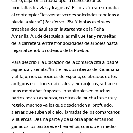
carro, bajaron a Guadalupe “a través de unas
montañas bravías y fragosas”. El corazón se entonaba
al contemplar “las vastas verdes soledades tendidas al
pie de la sierra” (
Por tierras
, 98). Y lentas espirales
trazaban dos águilas en la garganta de la Peña
Amarilla. Alude después a las mil vueltas y revueltas
de la carretera, entre frondosidades de árboles hasta
llegar al cenobio rodeado de la Puebla.
Para describir la ubicación de la comarca cita al padre
Sigüenza y señala. “Entre las dos riberas del Guadiana
y el Tajo, ríos conocidos de España, celebrados de los
antiguos escritores naturales y extranjeros, se hacen
unas montañas fragosas, inhabitables en muchas
partes por su aspereza, en otras de mucha frescura y
regalo, muchos valles que descienden al profundo,
sierras que suben al cielo, llamadas de los comarcanos
Villuercas. De una parte y de la otra apacientan los
ganados los pastores extremeños, cuando en medio