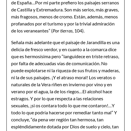
de España…Por mi parte prefiero los paisajes serranos
de Castilla y Extremadura. Son más serios, más graves,
más fragosos, menos de cromo. Están, además, menos
profanados por el turismo y por la trivial admiración
de los veraneantes” (
Por tierras
, 104).
Señala más adelante que el paisaje de Jarandilla es una
delicia de fresco verdor, y en cuanto a la comarca dice
que es hermosísima pero “languidece en triste retraso,
por falta de adecuadas vías de comunicación. No
puede explotarse ni la riqueza de sus frutos y maderas,
ni la de sus paisajes. ¡Y el atraso moral! Los veratos o
naturales de la Vera riñen en invierno por vino y en
verano por el agua, la de los riegos…El alcohol hace
estragos. Y por lo que respecta a las relaciones
sexuales, ¡si os contara todo lo que me contaron!…Y
todo lo que podría hacerse por remediar tanto mal” Y
concluye, “da pena ver región tan hermosa, tan
espléndidamente dotada por Dios de suelo y cielo, tan