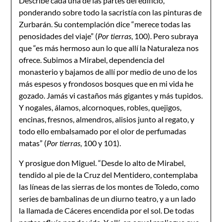
Describe cada una de las partes del edificio,
ponderando sobre todo la sacristía con las pinturas de
Zurbarán. Su contemplación dice “merece todas las
penosidades del viaje” (
Por tierras
, 100). Pero subraya
que “es más hermoso aun lo que allí la Naturaleza nos
ofrece. Subimos a Mirabel, dependencia del
monasterio y bajamos de allí por medio de uno de los
más espesos y frondosos bosques que en mi vida he
gozado. Jamás vi castaños más gigantes y más tupidos.
Y nogales, álamos, alcornoques, robles, quejigos,
encinas, fresnos, almendros, alisios junto al regato, y
todo ello embalsamado por el olor de perfumadas
matas” (
Por tierras
, 100 y 101).
Y prosigue don Miguel. “Desde lo alto de Mirabel,
tendido al pie de la Cruz del Mentidero, contemplaba
las líneas de las sierras de los montes de Toledo, como
series de bambalinas de un diurno teatro, y a un lado
la llamada de Cáceres encendida por el sol. De todas