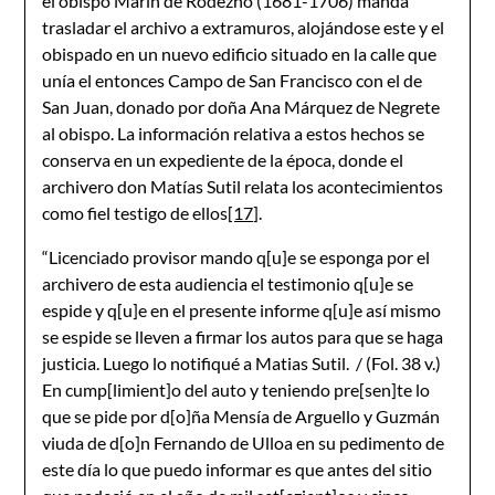
el obispo Marín de Rodezno (1681-1706) manda
trasladar el archivo a extramuros, alojándose este y el
obispado en un nuevo edificio situado en la calle que
unía el entonces Campo de San Francisco con el de
San Juan, donado por doña Ana Márquez de Negrete
al obispo. La información relativa a estos hechos se
conserva en un expediente de la época, donde el
archivero don Matías Sutil relata los acontecimientos
como fiel testigo de ellos
[17]
.
“Licenciado provisor mando q[u]e se esponga por el
archivero de esta audiencia el testimonio q[u]e se
espide y q[u]e en el presente informe q[u]e así mismo
se espide se lleven a firmar los autos para que se haga
justicia. Luego lo notifiqué a Matias Sutil. / (Fol. 38 v.)
En cump[limient]o del auto y teniendo pre[sen]te lo
que se pide por d[o]ña Mensía de Arguello y Guzmán
viuda de d[o]n Fernando de Ulloa en su pedimento de
este día lo que puedo informar es que antes del sitio