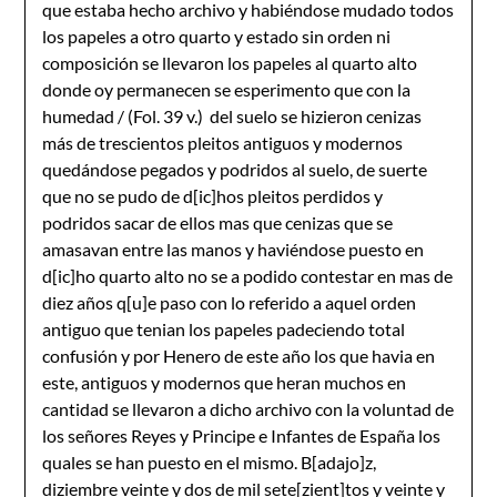
que estaba hecho archivo y habiéndose mudado todos
los papeles a otro quarto y estado sin orden ni
composición se llevaron los papeles al quarto alto
donde oy permanecen se esperimento que con la
humedad / (Fol. 39 v.) del suelo se hizieron cenizas
más de trescientos pleitos antiguos y modernos
quedándose pegados y podridos al suelo, de suerte
que no se pudo de d[ic]hos pleitos perdidos y
podridos sacar de ellos mas que cenizas que se
amasavan entre las manos y haviéndose puesto en
d[ic]ho quarto alto no se a podido contestar en mas de
diez años q[u]e paso con lo referido a aquel orden
antiguo que tenian los papeles padeciendo total
confusión y por Henero de este año los que havia en
este, antiguos y modernos que heran muchos en
cantidad se llevaron a dicho archivo con la voluntad de
los señores Reyes y Principe e Infantes de España los
quales se han puesto en el mismo. B[adajo]z,
diziembre veinte y dos de mil sete[zient]tos y veinte y