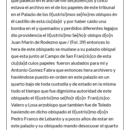
que padeció en el año de mil set[ezient]os y cinco
estava el archivo en el de los papeles de este tribunal
en el Palazio de los Il[ustrisi]mos se[ño]res obispos én
él castillo de esta ciu[da]d y por haber caido una
bomba en el y quemados y perdidos diferentes legajos
dio providencia el Il[ustrisi]mo Se[ño]r obispo d[o]n
Juan Marín de Rodezno que / (Fol. 39) entonces lo
hera de este obispado se mudase a su palazio obispal
que esta junto al Campo de San Fran[cis]co de esta
ciu[da]d cuios papeles fueron aiudados para mi y
Antonio Gomez Fabra que entonces hera archivero y
haviéndose puesto en orden en este palazio en un
quarto bajo de toda custodia y de estado en la misma
todo el tiempo que fue dignísima autoridad de este
obispado el Il[ustrisi]mo se[ño]r d[o]n Fran[cis]co
Valero y Losa arzobispo que tambien fue de Toledo
haviendo en dicho obispado el Il[ustrisi]mo d[o]n
Pedro Franco de Lebanto y a pocos años de estar en
este palazio y su obispado mando desocuoar el quarto