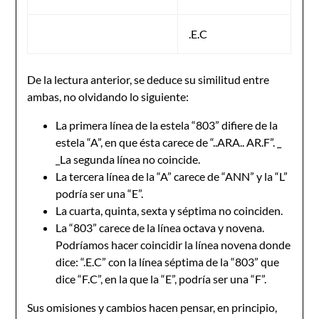
.E.C
De la lectura anterior, se deduce su similitud entre
ambas, no olvidando lo siguiente:
La primera línea de la estela “803” difiere de la
estela “A”, en que ésta carece de “..ARA.. AR.F”. _
_La segunda línea no coincide.
La tercera línea de la “A” carece de “ANN” y la “L”
podría ser una “E”.
La cuarta, quinta, sexta y séptima no coinciden.
La “803” carece de la línea octava y novena.
Podríamos hacer coincidir la línea novena donde
dice: “.E.C” con la línea séptima de la “803” que
dice “F.C”, en la que la “E”, podría ser una “F”.
Sus omisiones y cambios hacen pensar, en principio,