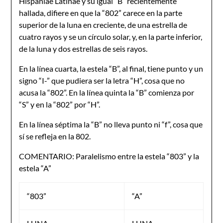
Hispaniae Latinae y su igual “B” recientemente
hallada, difiere en que la “802” carece en la parte
superior de la luna en creciente, de una estrella de
cuatro rayos y se un círculo solar, y, en la parte inferior,
de la luna y dos estrellas de seis rayos.
En la línea cuarta, la estela “B”, al final, tiene punto y un
signo “I-” que pudiera ser la letra “H”, cosa que no
acusa la “802”. En la línea quinta la “B” comienza por
“S” y en la “802” por “H”.
En la línea séptima la “B” no lleva punto ni “f”, cosa que
sí se refleja en la 802.
COMENTARIO: Paralelismo entre la estela “803” y la
estela “A”
“803”
“A”