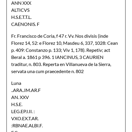
ANN XXX
ALTICVS
H.S.E.T.T.L.
CAENONIS. F
Fr. Francisco de Coria, f 47 r. Vv. Nos divisis (inde
Florez 14, 52: e Florez 10, Masdeu 6, 337, 1028: Cean
p. 409: Constanzo p. 133; Viv 1, 178). Repetiv; act
Beral a. 1861 p 396. 1 IANCINUS, 3 CAURIEN
traditur, n. 803. Reperta en Villanueva de la Sierra,
servata una cum praecedente n. 802
Luna
..ARA..IM.AR.F
AN. XXV
H.S.E.
LEG.EP.I.II. :
VXO.EX.T.AR.
:RBNAE.ALBI.F.