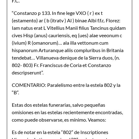
F.C.
“Constanzo p 133. In fine lege VXO ( r ) ex t
(estamento) ar ( b (itratv ) Al ) binae Albi f.f.c. Florez:
Iam natus erat L Vitellius Manii filius Tancinus quidam
cives Hisp (anus) cauriensis, eq (ues) alae veeonum c
(ivium) R (omanorum)… ala illa vettonum cum
hispanorum Arturanque aliis compluribus in Britania
tendebat… Villanueva denique de la Sierra duos, (n.
802- 803) Fr. Franciscus de Coria et Constanzo
descripserunt”.
COMENTARIO: Paralelismo entre la estela 802 y la
“B”.
Estas dos estelas funerarias, salvo pequeñas
omisiones en las estelas recientemente encontradas,
como puede observarse, es mínimo. Veamos:
Es de notar en la estela “802” de Inscriptiones