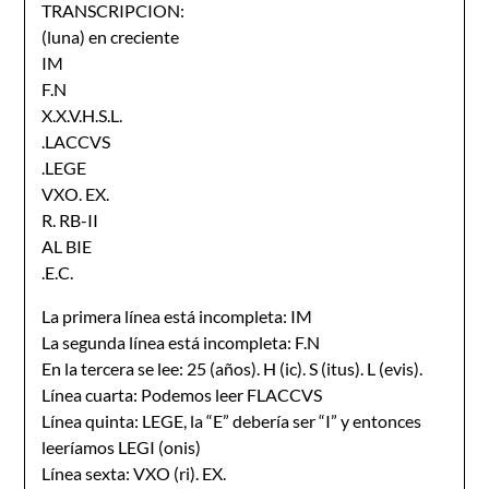
TRANSCRIPCION:
(luna) en creciente
IM
F.N
X.X.V.H.S.L.
.LACCVS
.LEGE
VXO. EX.
R. RB-II
AL BIE
.E.C.
La primera línea está incompleta: IM
La segunda línea está incompleta: F.N
En la tercera se lee: 25 (años). H (ic). S (itus). L (evis).
Línea cuarta: Podemos leer FLACCVS
Línea quinta: LEGE, la “E” debería ser “I” y entonces
leeríamos LEGI (onis)
Línea sexta: VXO (ri). EX.