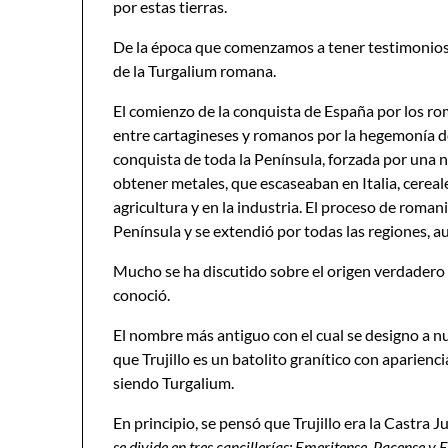
por estas tierras.
De la época que comenzamos a tener testimonios 
de la Turgalium romana.
El comienzo de la conquista de España por los r
entre cartagineses y romanos por la hegemonía d
conquista de toda la Península, forzada por una
obtener metales, que escaseaban en Italia, cereales
agricultura y en la industria. El proceso de roma
Península y se extendió por todas las regiones, 
Mucho se ha discutido sobre el origen verdadero d
conoció.
El nombre más antiguo con el cual se designo a nu
que Trujillo es un batolito granítico con aparienci
siendo Turgalium.
En principio, se pensó que Trujillo era la Castra 
se divide en tres cancillerías: Emeritense, Pacense y E