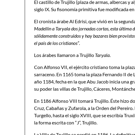
El castillo de Trujillo (plaza de armas, albercas y a
siglo IX. Su fisonomía primitiva fue modificada en
El cronista árabe Al Edrisi, que vivió en la segunda 
Madellín a Taryala dos jornadas cortas, esta última 
sólidamente construidos y hay bazares bien provistos
el país de los cristianos”
.
Los árabes llamaron a Trujillo
Taryala
.
Con Alfonso VII, el ejército cristiano toma la pla
sarraceno. En 1165 toma la plaza Fernando II de L
año 1184, fecha en la que Abu Jacob inicia una
su poder las villas de Trujillo, Cáceres, Montánch
En 1186 Alfonso VIII tomará Trujillo. Éste hizo dona
Cruz, Cabañas y Zufarola, a la Orden del Pereiro
Turgello, hasta el siglo XVIII, que se escribía Tru
la forma escrita con “J”, Trujillo.
La Villa de Trujillo se perdió en 1196. La definit