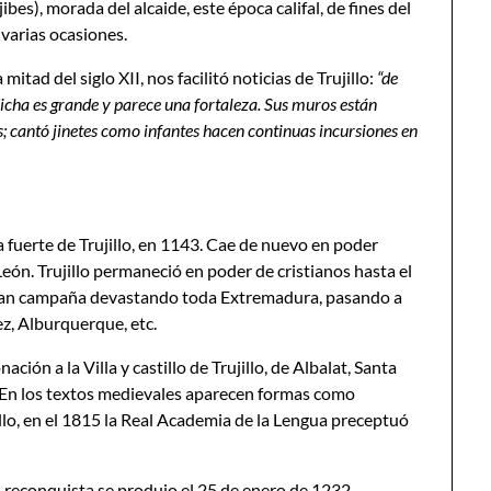
ljibes), morada del alcaide, este época califal, de fines del
 varias ocasiones.
mitad del siglo XII, nos facilitó noticias de Trujillo:
“de
dicha es grande y parece una fortaleza. Sus muros están
; cantó jinetes como infantes hacen continuas incursiones en
za fuerte de Trujillo, en 1143. Cae de nuevo en poder
eón. Trujillo permaneció en poder de cristianos hasta el
 gran campaña devastando toda Extremadura, pasando a
ez, Alburquerque, etc.
ción a la Villa y castillo de Trujillo, de Albalat, Santa
. En los textos medievales aparecen formas como
xillo, en el 1815 la Real Academia de la Lengua preceptuó
iva reconquista se produjo el 25 de enero de 1232,