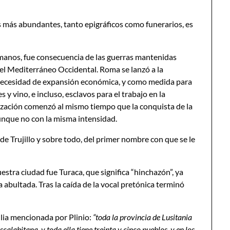
más abundantes, tanto epigráficos como funerarios, es
omanos, fue consecuencia de las guerras mantenidas
el Mediterráneo Occidental. Roma se lanzó a la
 necesidad de expansión económica, y como medida para
 y vino, e incluso, esclavos para el trabajo en la
nización comenzó al mismo tiempo que la conquista de la
aunque no con la misma intensidad.
e Trujillo y sobre todo, del primer nombre con que se le
estra ciudad fue Turaca, que significa “hinchazón”, ya
a abultada. Tras la caída de la vocal pretónica terminó
Julia mencionada por Plinio:
“toda la provincia de Lusitania
scalabitana, y toda ella tiene treinta y cinco pueblos, y en los