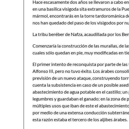
Hace escasamente dos años se llevaron a cabo en
en una basílica visigoda sita extramuros de la Pue
mármol, encontrarás en la torre tardorománica de
nos han quedado del paso de los visigodos por nu
La tribu beréber de Nafza, acaudillada por los Beni
Comenzaría la construcción de las murallas, de la
cuales sólo quedan en pie, muy modificadas en tie
El primer intento de reconquista por parte de las 
Alfonso III, pero no tuvo éxito. Los árabes consol
previsión de un nuevo ataque, construyendo torr
cuenta la subsistencia en caso de un posible asedi
abastecimiento de agua potable en el castillo; un 
legumbres y guardaban el ganado; en la zona de p
múltiples usos que iban de este el abastecimient
por medio de una extensa conducción subterránea
esta razón estaba el tercero de los aljibes árabes.