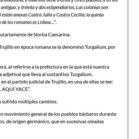
 antiguo, y treinta y dos estipendiarios. Las colonias son
 están anexas Castra Julia y Castra Cecilia; la quinta
io de los romanos es Lisboa…”
.
ibutariamente de Norba Caesarina.
 Trujillo en época romana se la denominó Turgalium, por
 era, al referirse a la prefectura en la que está nuestra
 adjetival que lleva al sustantivo Turgalium.
 el partido judicial de Trujillo, en una de ellas se lee:
 AQUÍ YACE”.
a sufrido múltiples cambios.
un movimiento general de los pueblos bárbaros durante
s, de origen germánico, que en sucesivas oleadas