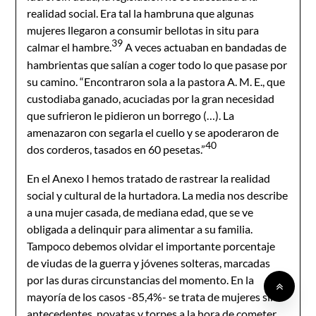
realidad social. Era tal la hambruna que algunas
mujeres llegaron a consumir bellotas in situ para
39
calmar el hambre.
A veces actuaban en bandadas de
hambrientas que salían a coger todo lo que pasase por
su camino. “Encontraron sola a la pastora A. M. E., que
custodiaba ganado, acuciadas por la gran necesidad
que sufrieron le pidieron un borrego (…). La
amenazaron con segarla el cuello y se apoderaron de
40
dos corderos, tasados en 60 pesetas.”
En el Anexo I hemos tratado de rastrear la realidad
social y cultural de la hurtadora. La media nos describe
a una mujer casada, de mediana edad, que se ve
obligada a delinquir para alimentar a su familia.
Tampoco debemos olvidar el importante porcentaje
de viudas de la guerra y jóvenes solteras, marcadas
por las duras circunstancias del momento. En la
mayoría de los casos -85,4%- se trata de mujeres sin
antecedentes, novatas y torpes a la hora de cometer