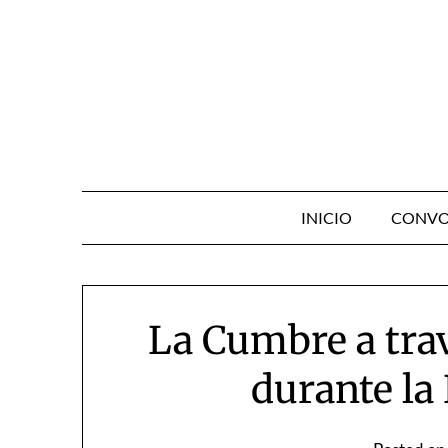
Skip
to
content
INICIO
CONVO
La Cumbre a trav
durante l