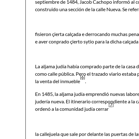
septiembre de 1484, Jacob Cachopo informó al cons
construido una sección de la calle Nueva. Se refer
fisieron çierta calçada e derrocando muchas pena
e aver conprado çierto sytio para la dicha calçada e
La aljama judía había comprado parte de la casa 
como calle pública. Pero el trazado viario estab
[6]
la venta del inmueble
.
En 1485, la aljama judía emprendió nuevas labore
judería nueva. El itinerario correspondiente a la c
[7]
ordenó a la comunidad judía cerrar
la callejuela que sale por delante las puertas de l