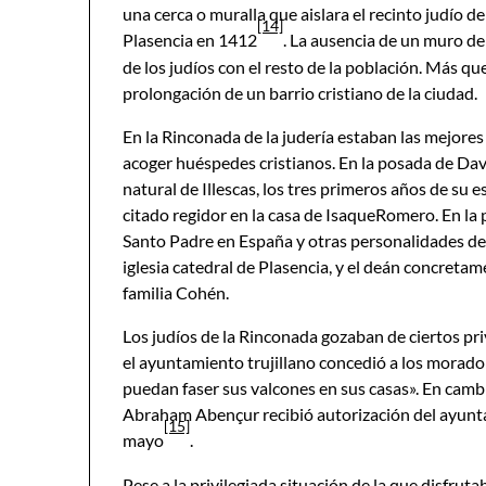
una cerca o muralla que aislara el recinto judío 
[14]
Plasencia en 1412
. La ausencia de un muro de
de los judíos con el resto de la población. Más q
prolongación de un barrio cristiano de la ciudad.
En la Rinconada de la judería estaban las mejores
acoger huéspedes cristianos. En la posada de Dav
natural de Illescas, los tres primeros años de su 
citado regidor en la casa de IsaqueRomero. En la
Santo Padre en España y otras personalidades de re
iglesia catedral de Plasencia, y el deán concretam
familia Cohén.
Los judíos de la Rinconada gozaban de ciertos priv
el ayuntamiento trujillano concedió a los morado
puedan faser sus valcones en sus casas». En cambi
Abraham Abençur recibió autorización del ayuntam
[15]
mayo
.
Pese a la privilegiada situación de la que disfrut