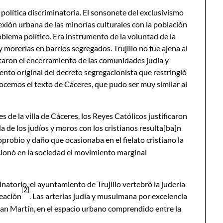
política discriminatoria. El sonsonete del exclusivismo
xión urbana de las minorías culturales con la población
lema político. Era instrumento de la voluntad de la
y morerías en barrios segregados. Trujillo no fue ajena al
etaron el encerramiento de las comunidades judía y
o original del decreto segregacionista que restringió
onocemos el texto de Cáceres, que pudo ser muy similar al
s de la villa de Cáceres, los Reyes Católicos justificaron
 de los judíos y moros con los cristianos resulta[ba]n
l oprobio y daño que ocasionaba en el fielato cristiano la
cionó en la sociedad el movimiento marginal
inatorio, el ayuntamiento de Trujillo vertebró la judería
[2]
reación
. Las arterias judía y musulmana por excelencia
 San Martín, en el espacio urbano comprendido entre la