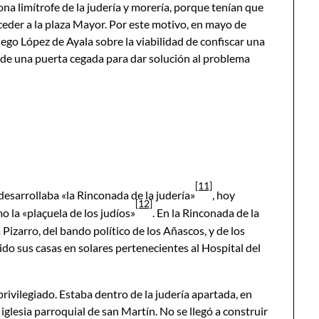
zona limítrofe de la judería y morería, porque tenían que
eder a la plaza Mayor. Por este motivo, en mayo de
iego López de Ayala sobre la viabilidad de confiscar una
ra de una puerta cegada para dar solución al problema
[11]
 desarrollaba «la Rinconada de la judería»
, hoy
[12]
 la «plaçuela de los judíos»
. En la Rinconada de la
a Pizarro, del bando político de los Añascos, y de los
ido sus casas en solares pertenecientes al Hospital del
privilegiado. Estaba dentro de la judería apartada, en
 iglesia parroquial de san Martín. No se llegó a construir