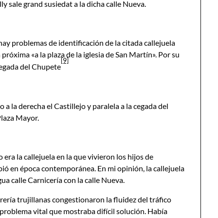
y sale grand susiedat a la dicha calle Nueva.
hay problemas de identificación de la citada callejuela
próxima «a la plaza de la iglesia de San Martín». Por su
[9]
cegada del Chupete
 a la derecha el Castillejo y paralela a la cegada del
Plaza Mayor.
era la callejuela en la que vivieron los hijos de
pió en época contemporánea. En mi opinión, la callejuela
ua calle Carnicería con la calle Nueva.
ría trujillanas congestionaron la fluidez del tráfico
 problema vital que mostraba difícil solución. Había