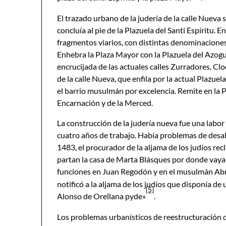
El trazado urbano de la judería de la calle Nueva 
concluía al pie de la Plazuela del Santi Espíritu. E
fragmentos viarios, con distintas denominaciones
Enhebra la Plaza Mayor con la Plazuela del Azogue
encrucijada de las actuales calles Zurradores, C
de la calle Nueva, que enfila por la actual Plazue
el barrio musulmán por excelencia. Remite en la Pla
Encarnación y de la Merced.
La construcción de la judería nueva fue una labor
cuatro años de trabajo. Había problemas de desalo
1483, el procurador de la aljama de los judíos re
partan la casa de Marta Blásques por donde vaya la
funciones en Juan Regodón y en el musulmán A
notificó a la aljama de los judíos que disponía de 
[5]
Alonso de Orellana pyde»
.
Los problemas urbanísticos de reestructuración de