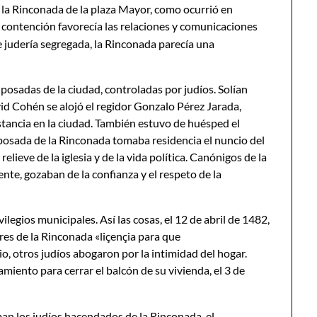
de la Rinconada de la plaza Mayor, como ocurrió en
 contención favorecía las relaciones y comunicaciones
ue judería segregada, la Rinconada parecía una
 posadas de la ciudad, controladas por judíos. Solían
id Cohén se alojó el regidor Gonzalo Pérez Jarada,
estancia en la ciudad. También estuvo de huésped el
 posada de la Rinconada tomaba residencia el nuncio del
lieve de la iglesia y de la vida política. Canónigos de la
ente, gozaban de la confianza y el respeto de la
ilegios municipales. Así las cosas, el 12 de abril de 1482,
res de la Rinconada «liçençia para que
o, otros judíos abogaron por la intimidad del hogar.
iento para cerrar el balcón de su vivienda, el 3 de
aban los judíos hacendados de la Rinconada, el