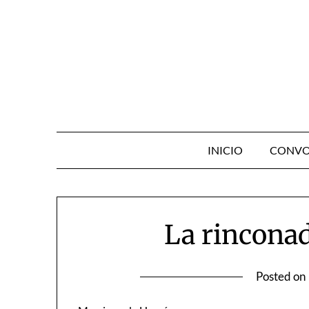
Skip
to
content
INICIO
CONVO
La rinconad
Posted on