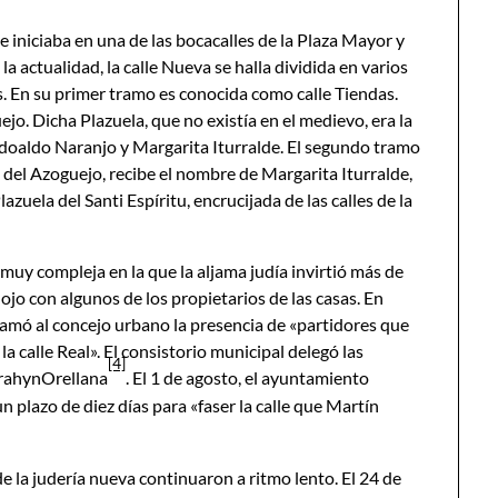
se iniciaba en una de las bocacalles de la Plaza Mayor y
n la actualidad, la calle Nueva se halla dividida en varios
. En su primer tramo es conocida como calle Tiendas.
jo. Dicha Plazuela, que no existía en el medievo, era la
lodoaldo Naranjo y Margarita Iturralde. El segundo tramo
la del Azoguejo, recibe el nombre de Margarita Iturralde,
zuela del Santi Espíritu, encrucijada de las calles de la
 muy compleja en la que la aljama judía invirtió más de
jo con algunos de los propietarios de las casas. En
clamó al concejo urbano la presencia de «partidores que
 calle Real». El consistorio municipal delegó las
[4]
brahynOrellana
. El 1 de agosto, el ayuntamiento
un plazo de diez días para «faser la calle que Martín
 la judería nueva continuaron a ritmo lento. El 24 de