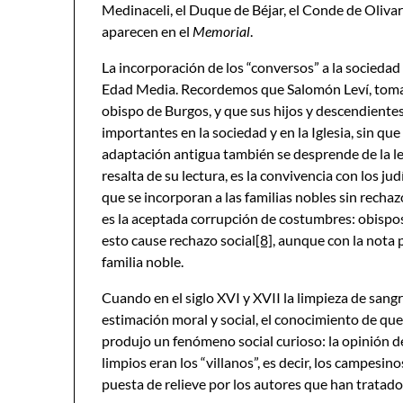
Medinaceli, el Duque de Béjar, el Conde de Oliva
aparecen en el
Memorial
.
La incorporación de los “conversos” a la sociedad
Edad Media. Recordemos que Salomón Leví, toma
obispo de Burgos, y que sus hijos y descendiente
importantes en la sociedad y en la Iglesia, sin que
adaptación antigua también se desprende de la l
resalta de su lectura, es la convivencia con los j
que se incorporan a las familias nobles sin rech
es la aceptada corrupción de costumbres: obispos
esto cause rechazo social
[8]
, aunque con la nota p
familia noble.
Cuando en el siglo XVI y XVII la limpieza de sangr
estimación moral y social, el conocimiento de que
produjo un fenómeno social curioso: la opinión 
limpios eran los “villanos”, es decir, los campesin
puesta de relieve por los autores que han tratado