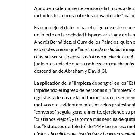
Aunque modernamente se asocia la limpieza de s
incluidos los moros entre los causantes de “mácula
Es complejo el determinar el origen de este conc
un injerto en la sociedad hispano-cristiana de la m
Andrés Bernáldez, el Cura de los Palacios, quien 
españoles creían que “
en el mundo no había ni mejo
ellos, por ser del linaje de las tribus e medio de Israel
”
judío presumía de que su nobleza era mucha más 
descendían de Abraham y David
[3]
.
La aplicación de la “limpieza de sangre” en los “Es
impidiendo el ingreso de personas sin “limpieza”
egoístas, además de la imitación, para no ser men
motivos era, evidentemente, los celos profesional
“converso”, seguía, generalmente, ejerciendo su p
“cristianos viejos”, y la forma más sencilla de qui
Los “Estatutos de Toledo” de 1449 tienen esa mot
oficios y beneficios que han tenido y tienen en qualq