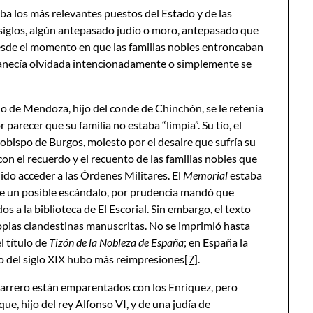
 los más relevantes puestos del Estado y de las
 siglos, algún antepasado judío o moro, antepasado que
desde el momento en que las familias nobles entroncaban
manecía olvidada intencionadamente o simplemente se
o de Mendoza, hijo del conde de Chinchón, se le retenía
parecer que su familia no estaba “limpia”. Su tío, el
bispo de Burgos, molesto por el desaire que sufría su
 con el recuerdo y el recuento de las familias nobles que
dido acceder a las Órdenes Militares. El
Memorial
estaba
te un posible escándalo, por prudencia mandó que
os a la biblioteca de El Escorial. Sin embargo, el texto
pias clandestinas manuscritas. No se imprimió hasta
l título de
Tizón de la Nobleza de España
; en España la
go del siglo XIX hubo más reimpresiones
[7]
.
arrero están emparentados con los Enriquez, pero
e, hijo del rey Alfonso VI, y de una judía de