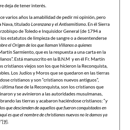
re deja de tener interés.
ace varios años la amabilidad de pedir mi opinión, pero
ra Nava, titulado
Lorenzana y el Antisemitismo
. En él Sierra
rzobispo de Toledo e Inquisidor General (de 1794 a
e los estatutos de limpieza de sangre o a desentenderse
obre el Origen de los que llaman Villanos a quienes
r. Martín Sarmiento, que es la respuesta a una carta en la
llanos”. Está manuscrito en la B.N.M y en él Fr. Martín
 cristianos viejos son los que hicieron la Reconquista,
obles. Los Judíos y Moros que se quedaron en las tierras
ose cristianos y son “cristianos nuevos antiguos”,
 última fase de la Reconquista, son los cristianos que
naron y se avinieron a las autoridades musulmanas,
rando las tierras y acabaron haciéndose cristianos: “
y
los que descienden de aquellos que fueron conquistados en
 aquí es que el nombre de christianos nuevos no le damos ya
e
”
[9]
.