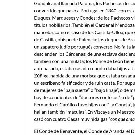
Guadalcanal llamada Paloma; los Pachecos descie
convertido que pasó a Portugal en 1340; con esta
Duques, Marqueses y Condes; de los Pachecos vi
títulos nobiliarios. También el Cardenal Mendoza 
manceba, como el caso de los Castilla-Ulloa, qu
de Castilla, obispo de Palencia; los duques de Br
un zapatero judío portugués converso. No falta la
descienden los Cárdenas; de una esclava descie
también con una mulata; los Ponce de León tienen
antepasada, estaba casada cuando daba hijos a J
Zúñiga, habida de una morisca que estaba casada
un escribano falsificador y de ruin casta. Por s
de mujeres de “baja suerte” o “bajo linaje”, o de
hay descendientes de “doctores confesos”, o de “
Fernando el Católico tuvo hijos con “La Coneja”, 
hallan también “máculas”. En Vizcaya un Maestro 
casó con cuatro Casas muy hidalgas “
con que aman
El Conde de Benavente, el Conde de Aranda, el D