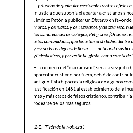
….priuados de qualquier escriuanias y otros oficios 
injusticia que suponía el apartar a cristianos sinc
Jiménez Patón a publicar un
Discurso
en favor de l
Moros, y de Iudios, y de Luteranos, y de otra seta, n
las comunidades de Colegios, Religiones [Órdenes religi
estas comunidades, que les estan prohibidas, dentro
y escandalos, dignos de llorar ….. contiuando sus ficc
yEclesiasticos, y pervertir la Iglesia, como consta de
El fenómeno del “marranismo”, ser a la vez judío 
aparentar cristiano por fuera, debió de contribui
antiguo. Esta hipocresía religiosa de algunos co
justificación en 1481 al establecimiento de la Inq
más y más casos de falsos cristianos, contribuiría
rodearse de los más seguros.
2-El “Tizón de la Nobleza”.