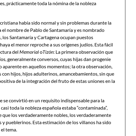
res, prácticamente toda la nómina de la nobleza
 cristiana había sido normal y sin problemas durante la
 el nombre de Pablo de Santamaría y es nombrado
s, los Santamaría y Cartagena ocupan puestos
 haya el menor reproche a sus orígenes judíos. Esta fácil
ectura del
Memorial
o
Tizón
:
La primera observación que
udíos, generalmente conversos, cuyas hijas dan progenie
azo aparente en aquellos momentos; la otra observación,
 con hijos, hijos adulterinos, amancebamientos, sin que
ositiva de la integración del fruto de estas uniones en la
e se convirtió en un requisito indispensable para la
 casi toda la nobleza española estaba “contaminada”,
de que los verdaderamente nobles, los verdaderamente
os y pueblerinos. Esta estimación de los villanos ha sido
 el tema.