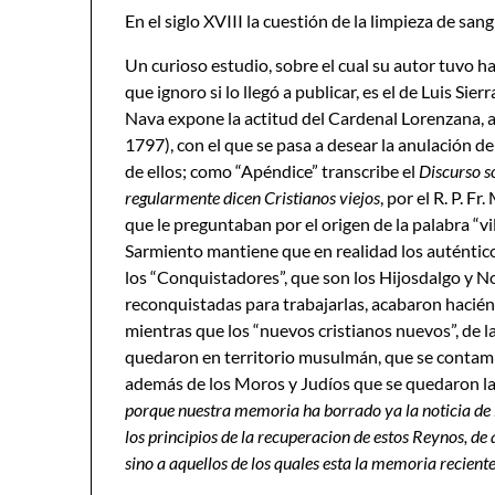
En el siglo XVIII la cuestión de la limpieza de sang
Un curioso estudio, sobre el cual su autor tuvo h
que ignoro si lo llegó a publicar, es el de Luis Sier
Nava expone la actitud del Cardenal Lorenzana, a
1797), con el que se pasa a desear la anulación d
de ellos; como “Apéndice” transcribe el
Discurso s
regularmente dicen Cristianos viejos
, por el R. P. F
que le preguntaban por el origen de la palabra “vi
Sarmiento mantiene que en realidad los auténticos
los “Conquistadores”, que son los Hijosdalgo y N
reconquistadas para trabajarlas, acabaron haciénd
mientras que los “nuevos cristianos nuevos”, de la
quedaron en territorio musulmán, que se contami
además de los Moros y Judíos que se quedaron lab
porque nuestra memoria ha borrado ya la noticia de 
los principios de la recuperacion de estos Reynos, de
sino a aquellos de los quales esta la memoria recient