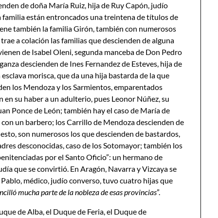
nden de doña María Ruiz, hija de Ruy Capón, judío
 familia están entroncados una treintena de títulos de
ene también la familia Girón, también con numerosos
trae a colación las familias que descienden de alguna
e vienen de Isabel Oleni, segunda manceba de Don Pedro
aganza descienden de Ines Fernandez de Esteves, hija de
 esclava morisca, que da una hija bastarda de la que
nden los Mendoza y los Sarmientos, emparentados
 en su haber a un adulterio, pues Leonor Núñez, su
uan Ponce de León; también hay el caso de María de
 con un barbero; los Carrillo de Mendoza descienden de
upuesto, son numerosos los que descienden de bastardos,
 madres desconocidas, caso de los Sotomayor; también los
penitenciadas por el Santo Oficio”: un hermano de
judía que se convirtió. En Aragón, Navarra y Vizcaya se
Pablo, médico, judío converso, tuvo cuatro hijas que
cilló mucha parte de la nobleza de esas provincias
”.
uque de Alba, el Duque de Feria, el Duque de