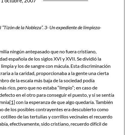
1 octubre, 2007
l “Tizón de la Nobleza”. 3- Un expediente de limpieza-
familia ningún antepasado que no fuera cristiano,
d española de los siglos XVI y XVII. Se dividió la
 limpia y los de sangre con mácula. Esta discriminación
traria a la caridad, proporcionaba a la gente una cierta
mbro de la escala más baja de la sociedad podía
s rico, pero que no estaba “limpio”; en caso de
fecto en el otro para conseguir el puesto, y si se sentía
umnia
[1]
con la esperanza de que algo quedaría. También
o de los posibles contrayentes era descubierto como
otilleo de las tertulias y corrillos vecinales el recuerdo
bía, efectivamente, sido cristiano, recuerdo difícil de