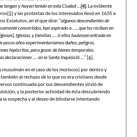
que tengan y hayan tenido en esta Ciudad …
[4]
.
La evidente
eros
[5]
y las protestas de los interesados llevó en 1635 a
os Estatutos, en el que dice: “
algunos descendientes de
uevamente convertidos, han aspirado a ….. que los reciban en
osas], Iglesias, y familias …. si ellos tuuiessen entrada en
 de pocos años experimentaríamos daños, peligros,
iones hipócritas, para gozar de bienes temporales,
 las declaraciones …. en la Santa Inquisiciô …
”
[6]
.
(o musulmán en el caso de los moriscos) por dentro y
r también al rechazo de lo que no era cristiano desde
nversos continuada por sus descendientes sirvió de
uisición, y la posterior actividad de ésta descubriendo
 a la sospecha y al deseo de blindarse intentando