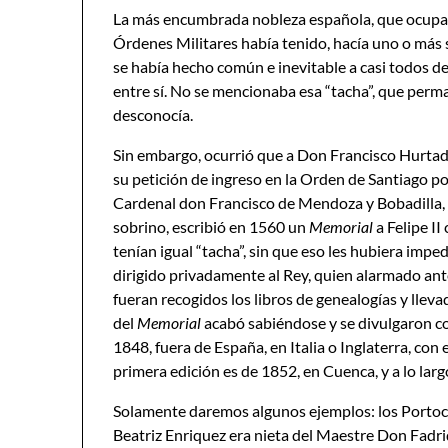
La más encumbrada nobleza española, que ocupaba
Órdenes Militares había tenido, hacía uno o más
se había hecho común e inevitable a casi todos 
entre sí. No se mencionaba esa “tacha”, que per
desconocía.
Sin embargo, ocurrió que a Don Francisco Hurtad
su petición de ingreso en la Orden de Santiago por 
Cardenal don Francisco de Mendoza y Bobadilla, o
sobrino, escribió en 1560 un
Memorial
a Felipe II
tenían igual “tacha”, sin que eso les hubiera impe
dirigido privadamente al Rey, quien alarmado an
fueran recogidos los libros de genealogías y llevad
del
Memorial
acabó sabiéndose y se divulgaron co
1848, fuera de España, en Italia o Inglaterra, con e
primera edición es de 1852, en Cuenca, y a lo lar
Solamente daremos algunos ejemplos: los Portoc
Beatriz Enriquez era nieta del Maestre Don Fadriqu