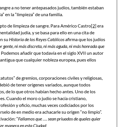
angre a no tener antepasados judíos, también estaban
” en la “limpieza” de una familia.
epto de limpieza de sangre. Para Américo Castro
[2]
era
entalidad judía, y se basa para ello en una cita de
en su
Historia de los Reyes Católicos
afirma que los judíos
r gente, ni más discreta, ni más aguda, ni más honrada que
. Podemos añadir que todavía en el siglo XVII un autor
antigua que cualquier nobleza europea, pues ellos
tatutos” de gremios, corporaciones civiles y religiosas,
 debió de tener orígenes variados, aunque todos
os, de lo que otros habían hecho antes. Uno de los
es. Cuando el moro o judío se hacía cristiano,
rofesión y oficio, muchas veces codiciados por los
társelo de en medio era achacarle su origen “no limpio”.
ivación: “
Fallamos que ….
sean
priuados de quales quier
uier manera en esta Ciudad