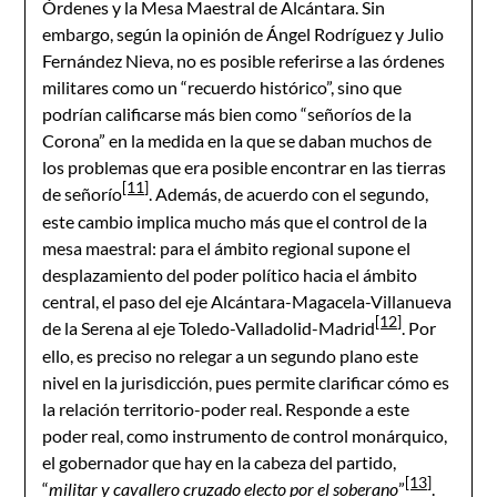
Órdenes y la Mesa Maestral de Alcántara. Sin
embargo, según la opinión de Ángel Rodríguez y Julio
Fernández Nieva, no es posible referirse a las órdenes
militares como un “recuerdo histórico”, sino que
podrían calificarse más bien como “señoríos de la
Corona” en la medida en la que se daban muchos de
los problemas que era posible encontrar en las tierras
[11]
de señorío
. Además, de acuerdo con el segundo,
este cambio implica mucho más que el control de la
mesa maestral: para el ámbito regional supone el
desplazamiento del poder político hacia el ámbito
central, el paso del eje Alcántara-Magacela-Villanueva
[12]
de la Serena al eje Toledo-Valladolid-Madrid
. Por
ello, es preciso no relegar a un segundo plano este
nivel en la jurisdicción, pues permite clarificar cómo es
la relación territorio-poder real. Responde a este
poder real, como instrumento de control monárquico,
el gobernador que hay en la cabeza del partido,
[13]
“
militar y cavallero cruzado electo por el soberano
”
.