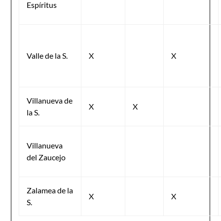
Espíritus
Valle de la S.
X
X
Villanueva de
X
X
la S.
Villanueva
del Zaucejo
Zalamea de la
X
X
S.