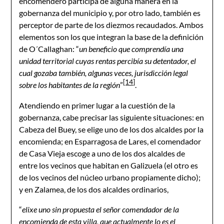
encomendero participa de alguna manera en la
gobernanza del municipio y, por otro lado, también es
perceptor de parte de los diezmos recaudados. Ambos
elementos son los que integran la base de la definición
de O´Callaghan: “
un beneficio que comprendía una
unidad territorial cuyas rentas percibía su detentador, el
cual gozaba también, algunas veces, jurisdicción legal
[14]
sobre los habitantes de la región
”
.
Atendiendo en primer lugar a la cuestión de la
gobernanza, cabe precisar las siguiente situaciones: en
Cabeza del Buey, se elige uno de los dos alcaldes por la
encomienda; en Esparragosa de Lares, el comendador
de Casa Vieja escoge a uno de los dos alcaldes de
entre los vecinos que habitan en Galizuela (el otro es
de los vecinos del núcleo urbano propiamente dicho);
y en Zalamea, de los dos alcaldes ordinarios,
“
elixe uno sin propuesta el señor comendador de la
encomienda de esta villa, que actualmente lo es el