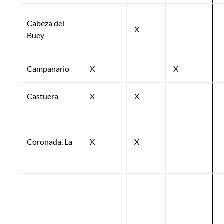
Cabeza del
X
Buey
Campanario
X
X
Castuera
X
X
Coronada, La
X
X