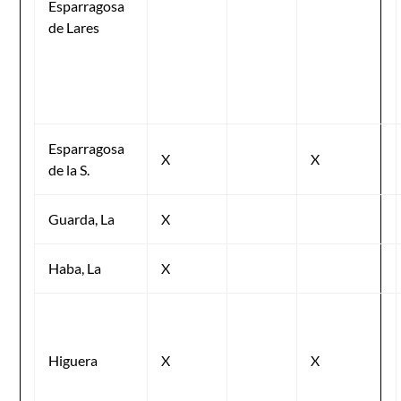
Esparragosa
de Lares
Esparragosa
X
X
de la S.
Guarda, La
X
Haba, La
X
Higuera
X
X