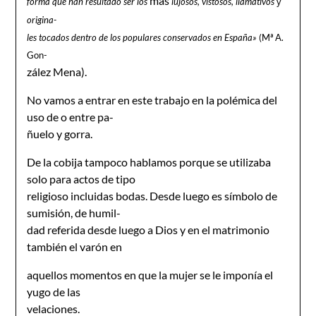
más
forma que han resultado ser los
lujosos, vistosos, llamativos
y
origina-
les tocados dentro de los populares conservados en España»
(Mª A.
Gon-
zález Mena).
No vamos a entrar en este trabajo en la polémica del
uso de o entre pa-
ñuelo y gorra.
De la cobija tampoco hablamos porque se utilizaba
solo para actos de tipo
religioso incluidas bodas. Desde luego es símbolo de
sumisión, de humil-
dad referida desde luego a Dios y en el matrimonio
también el varón en
aquellos momentos en que la mujer se le imponía el
yugo de las
velaciones.