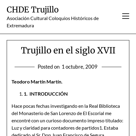
Skip
CHDE Trujillo
to
content
Asociación Cultural Coloquios Históricos de
Extremadura
Trujillo en el siglo XVII
Posted on
1 octubre, 2009
Teodoro Martín Martín.
1.
I
NTRODUCCIÓN
Hace pocas fechas investigando en la Real Biblioteca
del Monasterio de San Lorenzo de El Escorial me
encontré con un curioso documento impreso titulado:
Luz y claridad para contadores de partidos1. Estaba
dedicado al Sr. Don Juan Francisco de Segura,