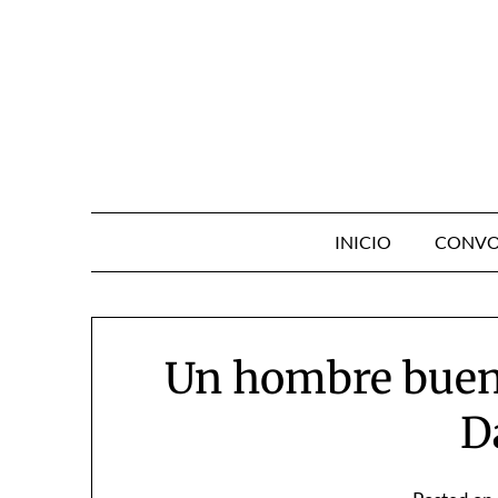
Skip
to
content
INICIO
CONVO
Un hombre buen
D