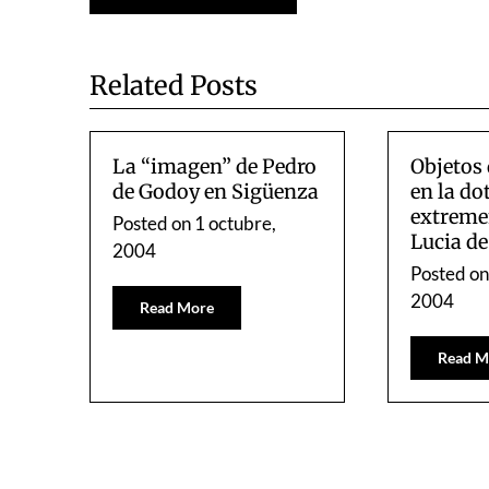
de
entradas
Related Posts
La “imagen” de Pedro
Objetos 
de Godoy en Sigüenza
en la do
extreme
Posted on
1 octubre,
Lucia de
2004
Posted o
2004
Read More
Read M