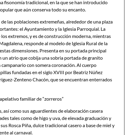
 fisonomía tradicional, en la que se han introducido
popular que aún conserva todo su encanto.
l de las poblaciones extremeñas, alrededor de una plaza
ortantes: el Ayuntamiento y la Iglesia Parroquial. La
 los extremos, y es de construcción moderna, mientras
 Magdalena, responde al modelo de Iglesia Rural de la
destas dimensiones. Presenta en su portada principal
 un atrio que cobija una sobria portada de granito
un campanario con somera coronación. Al cuerpo
apillas fundadas en el siglo XVIII por Beatriz Núñez
ríguez-Zenteno Chacón, que se encuentran enterrados
apelativo familiar de “zorreros”
s, así como sus aguardientes de elaboración casera
ades tales como de higo y uva, de elevada graduación y
sus Rosca Piña, dulce tradicional casero a base de miel y
nte al carnaval.