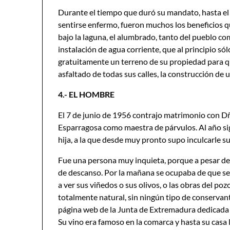
Durante el tiempo que duró su mandato, hasta el 
sentirse enfermo, fueron muchos los beneficios q
bajo la laguna, el alumbrado, tanto del pueblo com
instalación de agua corriente, que al principio sól
gratuitamente un terreno de su propiedad para que 
asfaltado de todas sus calles, la construcción de
4.- EL HOMBRE
El 7 de junio de 1956 contrajo matrimonio con Dña
Esparragosa como maestra de párvulos. Al año sigu
hija, a la que desde muy pronto supo inculcarle su
Fue una persona muy inquieta, porque a pesar de
de descanso. Por la mañana se ocupaba de que se 
a ver sus viñedos o sus olivos, o las obras del po
totalmente natural, sin ningún tipo de conservant
página web de la Junta de Extremadura dedicada a 
Su vino era famoso en la comarca y hasta su casa