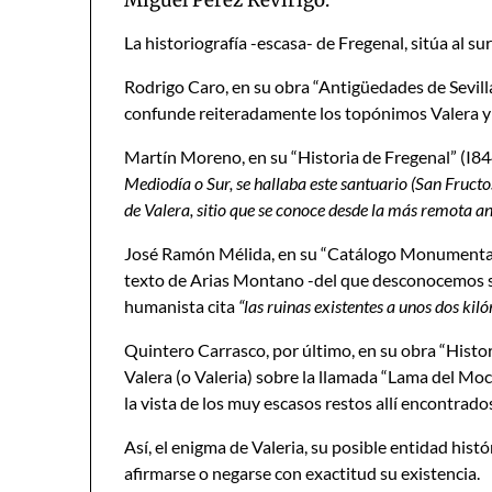
Miguel Pérez Revirigo.
La historiografía -escasa- de Fregenal, sitúa al su
Rodrigo Caro, en su obra “Antigüedades de Sevilla
confunde reiteradamente los topónimos Valera y 
Martín Moreno, en su “Historia de Fregenal” (I84
Mediodía o Sur, se hallaba este santuario (San Fructo
de Valera, sitio que se conoce desde la más remota 
José Ramón Mélida, en su “Catálogo Monumental 
texto de Arias Montano -del que desconocemos su 
humanista cita
“las ruinas existentes a unos dos kiló
Quintero Carrasco, por último, en su obra “Historia
Valera (o Valeria) sobre la llamada “Lama del Moc
la vista de los muy escasos restos allí encontrado
Así, el enigma de Valeria, su posible entidad his
afirmarse o negarse con exactitud su existencia.