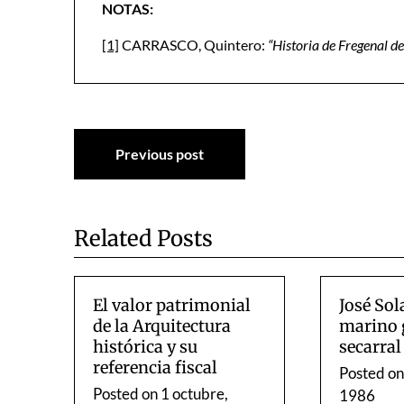
NOTAS:
[1]
CARRASCO, Quintero:
“Historia de Fregenal de
Navegación
Previous post
de
entradas
Related Posts
El valor patrimonial
José Sol
de la Arquitectura
marino g
histórica y su
secarra
referencia fiscal
Posted o
Posted on
1 octubre,
1986