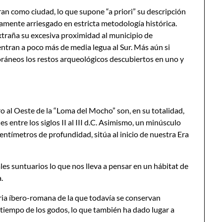
n como ciudad, lo que supone “a priori” su descripción
sivamente arriesgado en estricta metodología histórica.
extraña su excesiva proximidad al municipio de
entran a poco más de media legua al Sur. Más aún si
neos los restos arqueológicos descubiertos en uno y
o al Oeste de la “Loma del Mocho” son, en su totalidad,
s entre los siglos II al III d.C. Asimismo, un minúsculo
 centímetros de profundidad, sitúa al inicio de nuestra Era
les suntuarios lo que nos lleva a pensar en un hábitat de
.
eria íbero-romana de la que todavía se conservan
 tiempo de los godos, lo que también ha dado lugar a