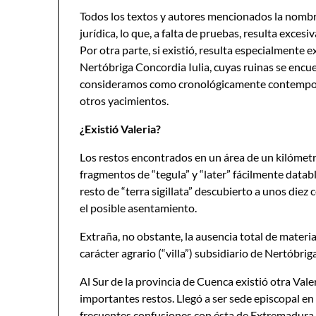
Todos los textos y autores mencionados la nombra
jurídica, lo que, a falta de pruebas, resulta exce
Por otra parte, si existió, resulta especialmente 
Nertóbriga Concordia Iulia, cuyas ruinas se encu
consideramos como cronológicamente contemporá
otros yacimientos.
¿Existió Valeria?
Los restos encontrados en un área de un kilómetr
fragmentos de “tegula” y “later” fácilmente datable
resto de “terra sigillata” descubierto a unos diez
el posible asentamiento.
Extraña, no obstante, la ausencia total de materia
carácter agrario (“villa”) subsidiario de Nertóbriga
Al Sur de la provincia de Cuenca existió otra Val
importantes restos. Llegó a ser sede episcopal en
frecuentes confusiones con ésta de Extremadura.