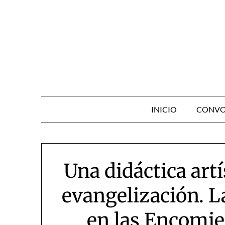
Skip
to
content
INICIO
CONVO
Una didáctica artís
evangelización. L
en las Encomi