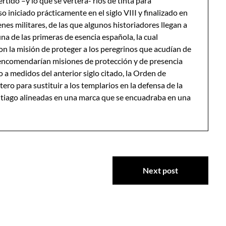
ertido –y lo que se verterá- ríos de tinta para
iniciado prácticamente en el siglo VIII y finalizado en
enes militares, de las que algunos historiadores llegan a
a de las primeras de esencia española, la cual
con la misión de proteger a los peregrinos que acudían de
s encomendarían misiones de protección y de presencia
 a medidos del anterior siglo citado, la Orden de
ero para sustituir a los templarios en la defensa de la
ntiago alineadas en una marca que se encuadraba en una
Next post