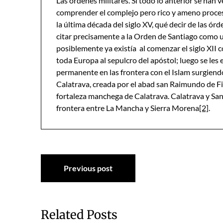
Las órdenes militares. Si todo lo anterior se han v
comprender el complejo pero rico y ameno proceso 
la última década del siglo XV, qué decir de las órd
citar precisamente a la Orden de Santiago como un
posiblemente ya existía al comenzar el siglo XII 
toda Europa al sepulcro del apóstol; luego se le
permanente en las frontera con el Islam surgiendo
Calatrava, creada por el abad san Raimundo de Fit
fortaleza manchega de Calatrava. Calatrava y Sa
frontera entre La Mancha y Sierra Morena
[2]
.
Navegación
Previous post
de
entradas
Related Posts