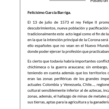
Posted on
Felicisimo García Barriga.
El 13 de julio de 1573 el rey Felipe II pro
descubrimientos, nueva población y pacificación d
tradicionalmente este acto legal como el fin de 
en la que la intención principal de la Corona ser
ello españoles que no vean en el Nuevo Mundo u
donde poder ejercer la profesión que practicaban 
Es cierto que todavía habría importantes confli
chichimeca o la guerra araucana; sin embargo, 
teniendo en cuenta además que los territorios 
eran las zonas periféricas de los grandes imp
actuales Colombia y Venezuela, Chile…, region
cultural sensiblemente inferior al de aztecas, i
zonas, además, el hallazgo de minas de metales p
sus tierras, aptas para la agricultura y la ganaderí