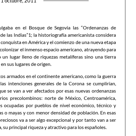
1 octubre, 2011
mulgaba en el Bosque de Segovia las “Ordenanzas de
e las Indias”1; la historiografía americanista considera
la conquista en América y el comienzo de una nueva etapa
á colonizar el inmenso espacio americano, atrayendo para
n lugar lleno de riquezas metalíferas sino una tierra
en sus lugares de origen.
ctos armados en el continente americano, como la guerra
las intenciones generales de la Corona se cumplirían,
que se van a ver afectados por esas nuevas ordenanzas
erios precolombinos: norte de México, Centroamérica,
es ocupadas por pueblos de nivel económico, técnico y
ncas o mayas y con menor densidad de población. En esas
reciosos va a ser algo excepcional y por tanto van a ser
a, su principal riqueza y atractivo para los españoles.