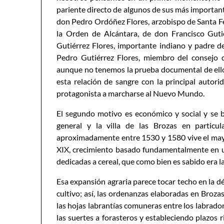
pariente directo de algunos de sus más importan
don Pedro Ordóñez Flores, arzobispo de Santa Fe
la Orden de Alcántara, de don Francisco Guti
Gutiérrez Flores, importante indiano y padre d
Pedro Gutiérrez Flores, miembro del consejo d
aunque no tenemos la prueba documental de ello
esta relación de sangre con la principal autorid
protagonista a marcharse al Nuevo Mundo.
El segundo motivo es económico y social y se 
general y la villa de las Brozas en particu
aproximadamente entre 1530 y 1580 vive el mayo
XIX, crecimiento basado fundamentalmente en un
dedicadas a cereal, que como bien es sabido era la
Esa expansión agraria parece tocar techo en la dé
cultivo; así, las ordenanzas elaboradas en Broza
las hojas labrantías comuneras entre los labrador
las suertes a forasteros y estableciendo plazos ri