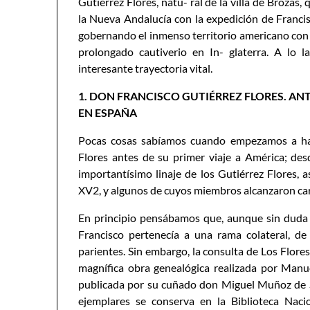
Gutiérrez Flores, natu- ral de la villa de Broza
la Nueva Andalucía con la expedición de Franci
gobernando el inmenso territorio americano con 
prolongado cautiverio en In- glaterra. A lo l
interesante trayectoria vital.
1. DON FRANCISCO GUTIÉRREZ FLORES. AN
EN ESPAÑA
Pocas cosas sabíamos cuando empezamos a hace
Flores antes de su primer viaje a América; des
importantísimo linaje de los Gutiérrez Flores, 
XV2, y algunos de cuyos miembros alcanzaron cargo
En principio pensábamos que, aunque sin duda e
Francisco pertenecía a una rama colateral, de r
parientes. Sin embargo, la consulta de Los Flores
magnífica obra genealógica realizada por Manue
publicada por su cuñado don Miguel Muñoz de S
ejemplares se conserva en la Biblioteca Nac