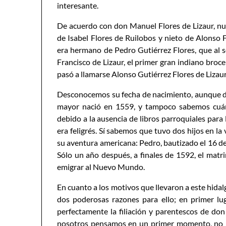
interesante.
De acuerdo con don Manuel Flores de Lizaur, nue
de Isabel Flores de Ruilobos y nieto de Alonso 
era hermano de Pedro Gutiérrez Flores, que al s
Francisco de Lizaur, el primer gran indiano br
pasó a llamarse Alonso Gutiérrez Flores de Lizaur
Desconocemos su fecha de nacimiento, aunque d
mayor nació en 1559, y tampoco sabemos cuá
debido a la ausencia de libros parroquiales para 
era feligrés. Sí sabemos que tuvo dos hijos en l
su aventura americana: Pedro, bautizado el 16 de 
Sólo un año después, a finales de 1592, el matr
emigrar al Nuevo Mundo.
En cuanto a los motivos que llevaron a este hid
dos poderosas razones para ello; en primer lu
perfectamente la filiación y parentescos de don
nosotros pensamos en un primer momento, no per