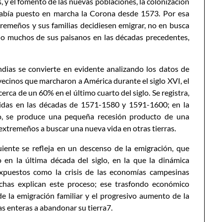
, y el fomento de las nuevas poblaciones, la colonización
 había puesto en marcha la Corona desde 1573. Por esa
remeños y sus familias decidiesen emigrar, no en busca
ho muchos de sus paisanos en las décadas precedentes,
Indias se convierte en evidente analizando los datos de
 vecinos que marcharon a América durante el siglo XVI, el
cerca de un 60% en el último cuarto del siglo. Se registra,
tidas en las décadas de 1571-1580 y 1591-1600; en la
o, se produce una pequeña recesión producto de una
extremeños a buscar una nueva vida en otras tierras.
uiente se refleja en un descenso de la emigración, que
n la última década del siglo, en la que la dinámica
 expuestos como la crisis de las economías campesinas
chas explican este proceso; ese trasfondo económico
e la emigración familiar y el progresivo aumento de la
ias enteras a abandonar su tierra7.