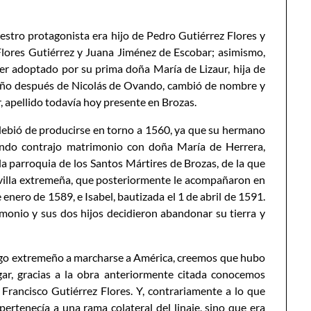
stro protagonista era hijo de Pedro Gutiérrez Flores y
Flores Gutiérrez y Juana Jiménez de Escobar; asimismo,
er adoptado por su prima doña María de Lizaur, hija de
oceño después de Nicolás de Ovando, cambió de nombre y
, apellido todavía hoy presente en Brozas.
ebió de producirse en torno a 1560, ya que su hermano
ndo contrajo matrimonio con doña María de Herrera,
la parroquia de los Santos Mártires de Brozas, de la que
a villa extremeña, que posteriormente le acompañaron en
enero de 1589, e Isabel, bautizada el 1 de abril de 1591.
imonio y sus dos hijos decidieron abandonar su tierra y
algo extremeño a marcharse a América, creemos que hubo
gar, gracias a la obra anteriormente citada conocemos
 Francisco Gutiérrez Flores. Y, contrariamente a lo que
tenecía a una rama colateral del linaje, sino que era