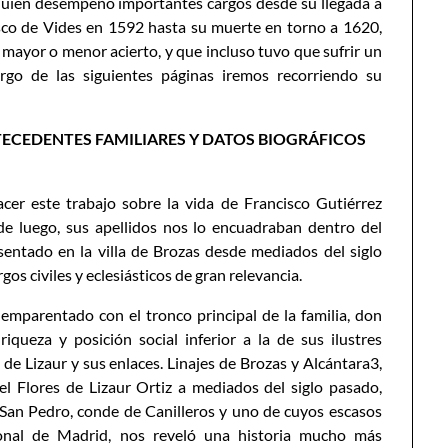
s, quien desempeñó importantes cargos desde su llegada a
sco de Vides en 1592 hasta su muerte en torno a 1620,
mayor o menor acierto, y que incluso tuvo que sufrir un
argo de las siguientes páginas iremos recorriendo su
TECEDENTES FAMILIARES Y DATOS BIOGRÁFICOS
r este trabajo sobre la vida de Francisco Gutiérrez
de luego, sus apellidos nos lo encuadraban dentro del
asentado en la villa de Brozas desde mediados del siglo
s civiles y eclesiásticos de gran relevancia.
mparentado con el tronco principal de la familia, don
iqueza y posición social inferior a la de sus ilustres
 de Lizaur y sus enlaces. Linajes de Brozas y Alcántara3,
l Flores de Lizaur Ortiz a mediados del siglo pasado,
an Pedro, conde de Canilleros y uno de cuyos escasos
ional de Madrid, nos reveló una historia mucho más