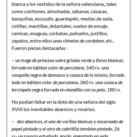
blanca y los vestidos de la señora valenciana,, tales
como colchones, almohadas, sábanas, casacas,
basquiñas, escusalis, guardapiés, medias de seda,
cotillas, mantillas, delantales, vuelos de encaje,
camisas, enaguas, corbatas, pañuelos, justillos,
zapatos, entre ellos
unas chinelas de cordoban,
etc..
Fueron piezas destacadas :
–
un trage de princesa sobre griseta verde y flores blancas,
forrado en tafetan color de porcelana, 540 rs.- una
vasquiña negra de damasco y casaca de lo mismo, forrado
todo en tafetan color de porcelana, 360 rs.- una casaca de
terciopelo negra forrada en olandilla con su peto, 180 rs.
No podían faltar en la dote de una señora del siglo
XVIII los inevitables abanicos y rosarios.
–
dos abanicos, el uno de varillas blancas y encarnado de
papel pintado y el otro de cabritilla tambien pintado, 26
rs.- un rosario estrellado, gordo, engastado en seda