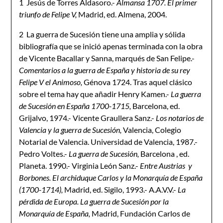
1 Jesús de Torres Aldasoro.-
Almansa 1707. El primer
triunfo de Felipe V,
Madrid, ed. Almena, 2004.
2 La guerra de Sucesión tiene una amplia y sólida
bibliografía que se inició apenas terminada con la obra
de Vicente Bacallar y Sanna, marqués de San Felipe.-
Comentarios a la guerra de España y historia de su rey
Felipe V el Animoso,
Génova 1724. Tras aquel clásico
sobre el tema hay que añadir Henry Kamen.-
La guerra
de Sucesión en España 1700-1715,
Barcelona, ed.
Grijalvo, 1974.- Vicente Graullera Sanz.-
Los notarios de
Valencia y la guerra de Sucesión,
Valencia, Colegio
Notarial de Valencia. Universidad de Valencia, 1987.-
Pedro Voltes.-
La guerra de Sucesión,
Barcelona , ed.
Planeta. 1990.- Virginia León Sanz.-
Entre Austrias y
Borbones. El archiduque Carlos y la Monarquía de España
(1700-1714),
Madrid, ed. Sigilo, 1993.- A.A.V.V.-
La
pérdida de Europa. La guerra de Sucesión por la
Monarquía de España,
Madrid, Fundación Carlos de