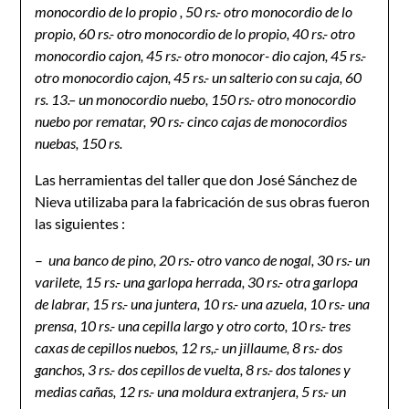
monocordio de lo propio , 50 rs.- otro monocordio de lo
propio, 60 rs.- otro monocordio de lo propio, 40 rs.- otro
monocordio cajon, 45 rs.- otro monocor- dio cajon, 45 rs.-
otro monocordio cajon, 45 rs.- un salterio con su caja, 60
rs. 13
.
– un monocordio nuebo, 150 rs.- otro monocordio
nuebo por rematar, 90 rs.- cinco cajas de monocordios
nuebas, 150 rs.
Las herramientas del taller que don José Sánchez de
Nieva utilizaba para la fabricación de sus obras fueron
las siguientes :
–
u
na banco de pino, 20 rs.- otro vanco de nogal, 30 rs.- un
varilete, 15 rs.- una garlopa herrada, 30 rs.- otra garlopa
de labrar, 15 rs.- una juntera, 10 rs.- una azuela, 10 rs.- una
prensa, 10 rs.- una cepilla largo y otro corto, 10 rs.- tres
caxas de cepillos nuebos, 12 rs,.- un jillaume, 8 rs.- dos
ganchos, 3 rs.- dos cepillos de vuelta, 8 rs.- dos talones y
medias cañas, 12 rs.- una moldura extranjera, 5 rs.- un