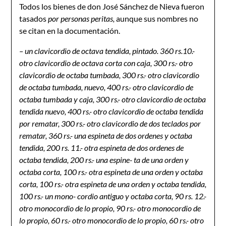
Todos los bienes de don José Sánchez de Nieva fueron
tasados
por personas peritas,
aunque sus nombres no
se citan en la documentación.
– un clavicordio de octava tendida, pintado. 360 rs.
10
.-
otro clavicordio de octava corta con caja, 300 rs.- otro
clavicordio de octaba tumbada, 300 rs.- otro clavicordio
de octaba tumbada, nuevo, 400 rs.- otro clavicordio de
octaba tumbada y caja, 300 rs.- otro clavicordio de octaba
tendida nuevo, 400 rs.- otro clavicordio de octaba tendida
por rematar, 300 rs.- otro clavicordio de dos teclados por
rematar, 360 rs.- una espineta de dos ordenes y octaba
tendida, 200 rs.
11
.- otra espineta de dos ordenes de
octaba tendida, 200 rs.- una espine- ta de una orden y
octaba corta, 100 rs.- otra espineta de una orden y octaba
corta, 100 rs.- otra espineta de una orden y octaba tendida,
100 rs.- un mono- cordio antiguo y octaba corta, 90 rs.
12
.-
otro monocordio de lo propio, 90 rs.- otro monocordio de
lo propio, 60 rs.- otro monocordio de lo propio, 60 rs.- otro