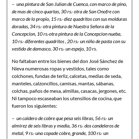
–
u
na pintura de San Julian de Cuenca, con marco de pino,
de mas de cinco quartas, 30 rs.- otra de San Onofre con
marco de lo propio, 15 rs.- diez quadritos con sus molduras
doradas, 34 rs.- otra pintura de Nuestra Señora de la
Concepcion, 10 rs.-otra pintura de la Concepcion nueba,
10 rs.- diferentes quadritos , 20 rs.- un niño de pasta con su
vestido de damasco, 30 rs.- un espejo, 10 rs.
No faltaban entre los bienes del don José Sánchez de
Nieva numerosas ropas y vestidos, tales como
colchones, fundas de terliz, calcetas, medias de seda,
manteles, calzoncillos, camisas, mantas, sábanas,
colchas, paños de mesa, almillas, casacas, jergones, etc.
Ni tampoco escaseaban los utensilios de cocina, que
fueron los siguientes:
–
u
n caldero de cobre que pesa seis libras, 56 rs.- un
almirez de seis libras y media, 36 rs.- dos candeleros de
metal, 9 rs.- una copade cobre, grande, 100 rs.- un