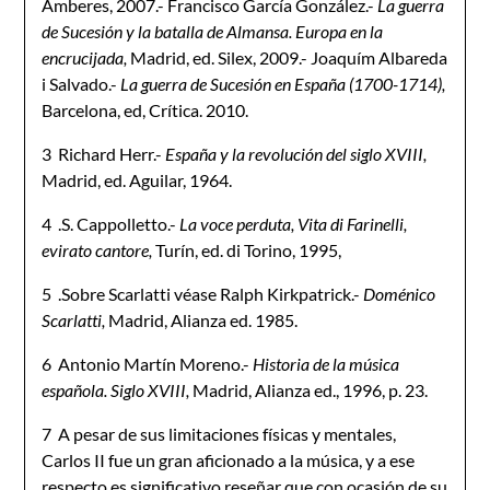
Amberes, 2007.- Francisco García González.-
La guerra
de Sucesión y la batalla de Almansa. Europa en la
encrucijada,
Madrid, ed. Silex, 2009.- Joaquím Albareda
i Salvado.-
La guerra de Sucesión en España (1700-1714),
Barcelona, ed, Crítica. 2010.
3 Richard Herr.-
España y la revolución del siglo XVIII,
Madrid, ed. Aguilar, 1964.
4 .S. Cappolletto.-
La voce perduta, Vita di Farinelli,
evirato cantore,
Turín, ed. di Torino, 1995,
5 .Sobre Scarlatti véase Ralph Kirkpatrick.-
Doménico
Scarlatti,
Madrid, Alianza ed. 1985.
6 Antonio Martín Moreno.-
Historia de la música
española. Siglo XVIII,
Madrid, Alianza ed., 1996, p. 23.
7 A pesar de sus limitaciones físicas y mentales,
Carlos II fue un gran aficionado a la música, y a ese
respecto es significativo reseñar que con ocasión de su