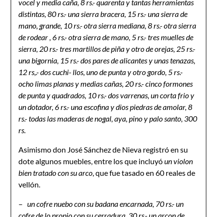
vocel y media caña, 8 rs.- quarenta y tantas herramientas
distintas, 80 rs.- una sierra bracera, 15 rs.- una sierra de
mano, grande, 10 rs.- otra sierra mediana, 8 rs.- otra sierra
de rodear , 6 rs.- otra sierra de mano, 5 rs.- tres muelles de
sierra, 20 rs.- tres martillos de piña y otro de orejas, 25 rs.-
una bigornia, 15 rs.- dos pares de alicantes y unas tenazas,
12 rs,.- dos cuchi- llos, uno de punta y otro gordo, 5 rs.-
ocho limas planas y medias cañas, 20 rs.- cinco formones
de punta y quadrados, 10 rs.- dos varrenas, un corta frio y
un dotador, 6 rs.- una escofina y dios piedras de amolar, 8
rs.- todas las maderas de nogal, aya, pino y palo santo, 300
rs.
Asimismo don José Sánchez de Nieva registró en su
dote algunos muebles, entre los que incluyó
un violon
bien tratado con su arco
, que fue tasado en 60 reales de
vellón.
–
u
n cofre nuebo con su badana encarnada, 70 rs.- un
cofre de lo propio con su cerradura, 30 rs.- un arcon de