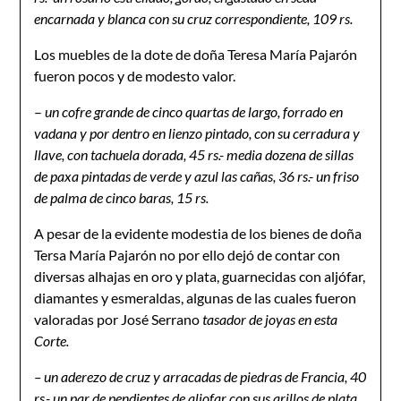
encarnada y blanca con su cruz correspondiente, 109 rs.
Los muebles de la dote de doña Teresa María Pajarón
fueron pocos y de modesto valor.
–
un cofre grande de cinco quartas de largo, forrado en
vadana y por dentro en lienzo pintado, con su cerradura y
llave, con tachuela dorada, 45 rs.- media dozena de sillas
de paxa pintadas de verde y azul las cañas, 36 rs.- un friso
de palma de cinco baras, 15 rs.
A pesar de la evidente modestia de los bienes de doña
Tersa María Pajarón no por ello dejó de contar con
diversas alhajas en oro y plata, guarnecidas con aljófar,
diamantes y esmeraldas, algunas de las cuales fueron
valoradas por José Serrano
tasado
r de joyas en esta
Corte.
– un aderezo de cruz y arracadas de piedras de Francia, 40
rs.- un par de pendientes de aljofar con sus arillos de plata